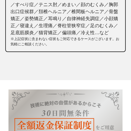
／すべり症／テニス肘／めまい／顔のむくみ／胸郭
出口症候群／頚椎ヘルニア／椎間板ヘルニア／骨盤
矯正／姿勢矯正／耳鳴り／自律神経失調症／小顔矯
正／寝違え／生理痛／脊柱管狭窄症／足のむくみ／
足底筋膜炎／猫背矯正／偏頭痛／冷え性…など
※上記症状に含まれない症状もご対応できるケースがございます。お
気軽にご相談ください。