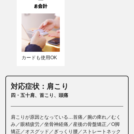
カードも使用OK
対応症状：肩こり
四・五十肩、首こり、頭痛
肩こりが原因となっている…首痛／腕の痺れ／むく
み／眼精疲労／坐骨神経痛／産後の骨盤矯正／O脚
矯正／オスグッド／ぎっくり腰／ストレートネック