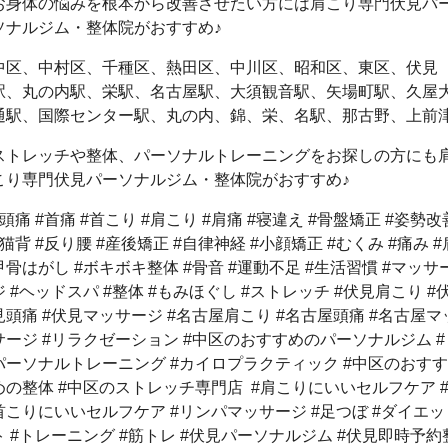
お身体の悩みを根本から改善させたい方には肩こり専門伏見パ
ソナルジム・整体院がおすすめ♪
中区、中村区、千種区、熱田区、中川区、昭和区、東区、伏見
駅、丸の内駅、栄駅、名古屋駅、大須観音駅、矢場町駅、久屋
通駅、国際センター駅、丸の内、錦、栄、名駅、那古野、上前
ストレッチや整体、パーソナルトレーニングをお探しの方にも
こり専門伏見パーソナルジム・整体院がおすすめ♪
#頭痛 #首痛 #首こり #肩こり #肩痛 #寝違え #骨盤矯正 #姿勢改
#猫背 #反り腰 #産後矯正 #自律神経 #小顔矯正 #むくみ #痛み #
甲骨はがし #ボキボキ整体 #骨音 #運動不足 #生活習慣 #マッサ
ジ #ヘッドスパ #整体 #もみほぐし #ストレッチ #伏見肩こり #
見頭痛 #伏見マッサージ #名古屋肩こり #名古屋頭痛 #名古屋マ
サージ #リラクゼーション #中区のおすすめのパーソナルジム #
パーソナルトレーニング #カイロプラクティック #中区のおすす
めの整体 #中区のストレッチ専門店 #肩こりにいいセルフケア 
首こりにいいセルフケア #リンパマッサージ #足つぼ #ダイエッ
ト #トレーニング #筋トレ #伏見パーソナルジム #伏見即時予約