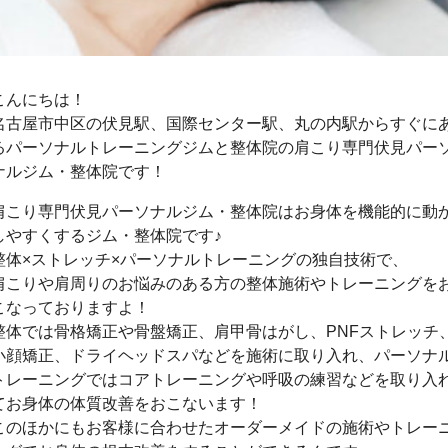
こんにちは！
名古屋市中区の伏見駅、国際センター駅、丸の内駅からすぐに
るパーソナルトレーニングジムと整体院の肩こり専門伏見パー
ナルジム・整体院です！
肩こり専門伏見パーソナルジム・整体院はお身体を機能的に動
しやすくするジム・整体院です♪
整体×ストレッチ×パーソナルトレーニングの独自技術で、
肩こりや肩周りのお悩みのある方の整体施術やトレーニングを
こなっておりますよ！
整体では骨格矯正や骨盤矯正、肩甲骨はがし、PNFストレッチ
小顔矯正、ドライヘッドスパなどを施術に取り入れ、パーソナ
トレーニングではコアトレーニングや呼吸の練習などを取り入
てお身体の体質改善をおこないます！
このほかにもお客様に合わせたオーダーメイドの施術やトレー