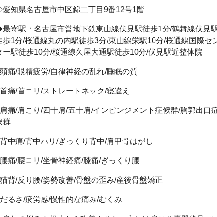
◇愛知県名古屋市中区錦二丁目9番12号1階
◆最寄駅：名古屋市営地下鉄東山線伏見駅徒歩1分/鶴舞線伏見
徒歩1分/桜通線丸の内駅徒歩3分/東山線栄駅10分/桜通線国際セ
ター駅徒歩10分/桜通線久屋大通駅徒歩10分/伏見駅近整体院
●頭痛/眼精疲労/自律神経の乱れ/睡眠の質
●首痛/首コリ/ストレートネック/寝違え
●肩痛/肩こり/四十肩/五十肩/インピンジメント症候群/胸郭出口
候群
●背中痛/背中ハリ/ぎっくり背中/肩甲骨はがし
●腰痛/腰コリ/坐骨神経痛/膝痛/ぎっくり腰
●猫背/反り腰/姿勢改善/骨盤の歪み/産後骨盤矯正
●だるさ/疲労感/慢性的な痛み/むくみ