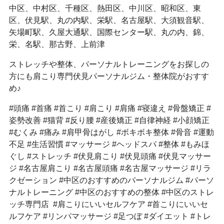
中区、中村区、千種区、熱田区、中川区、昭和区、東
区、伏見駅、丸の内駅、栄駅、名古屋駅、大須観音駅、
矢場町駅、久屋大通駅、国際センター駅、丸の内、錦、
栄、名駅、那古野、上前津
ストレッチや整体、パーソナルトレーニングをお探しの
方にも肩こり専門伏見パーソナルジム・整体院がおすす
め♪
#頭痛 #首痛 #首こり #肩こり #肩痛 #寝違え #骨盤矯正 #
姿勢改善 #猫背 #反り腰 #産後矯正 #自律神経 #小顔矯正
#むくみ #痛み #肩甲骨はがし #ボキボキ整体 #骨音 #運動
不足 #生活習慣 #マッサージ #ヘッドスパ #整体 #もみほ
ぐし #ストレッチ #伏見肩こり #伏見頭痛 #伏見マッサー
ジ #名古屋肩こり #名古屋頭痛 #名古屋マッサージ #リラ
クゼーション #中区のおすすめのパーソナルジム #パーソ
ナルトレーニング #中区のおすすめの整体 #中区のストレ
ッチ専門店 #肩こりにいいセルフケア #首こりにいいセ
ルフケア #リンパマッサージ #足つぼ #ダイエット #トレ