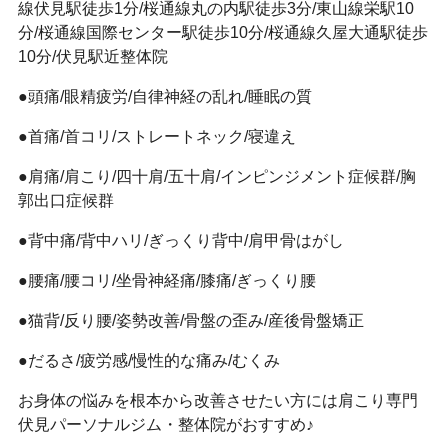
線伏見駅徒歩1分/桜通線丸の内駅徒歩3分/東山線栄駅10
分/桜通線国際センター駅徒歩10分/桜通線久屋大通駅徒歩
10分/伏見駅近整体院
●頭痛/眼精疲労/自律神経の乱れ/睡眠の質
●首痛/首コリ/ストレートネック/寝違え
●肩痛/肩こり/四十肩/五十肩/インピンジメント症候群/胸
郭出口症候群
●背中痛/背中ハリ/ぎっくり背中/肩甲骨はがし
●腰痛/腰コリ/坐骨神経痛/膝痛/ぎっくり腰
●猫背/反り腰/姿勢改善/骨盤の歪み/産後骨盤矯正
●だるさ/疲労感/慢性的な痛み/むくみ
お身体の悩みを根本から改善させたい方には肩こり専門
伏見パーソナルジム・整体院がおすすめ♪