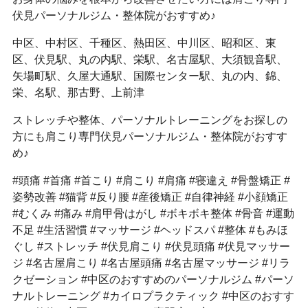
伏見パーソナルジム・整体院がおすすめ♪
中区、中村区、千種区、熱田区、中川区、昭和区、東
区、伏見駅、丸の内駅、栄駅、名古屋駅、大須観音駅、
矢場町駅、久屋大通駅、国際センター駅、丸の内、錦、
栄、名駅、那古野、上前津
ストレッチや整体、パーソナルトレーニングをお探しの
方にも肩こり専門伏見パーソナルジム・整体院がおすす
め♪
#頭痛 #首痛 #首こり #肩こり #肩痛 #寝違え #骨盤矯正 #
姿勢改善 #猫背 #反り腰 #産後矯正 #自律神経 #小顔矯正
#むくみ #痛み #肩甲骨はがし #ボキボキ整体 #骨音 #運動
不足 #生活習慣 #マッサージ #ヘッドスパ #整体 #もみほ
ぐし #ストレッチ #伏見肩こり #伏見頭痛 #伏見マッサー
ジ #名古屋肩こり #名古屋頭痛 #名古屋マッサージ #リラ
クゼーション #中区のおすすめのパーソナルジム #パーソ
ナルトレーニング #カイロプラクティック #中区のおすす