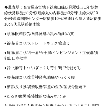
◆最寄駅：名古屋市営地下鉄東山線伏見駅徒歩1分/鶴舞
線伏見駅徒歩1分/桜通線丸の内駅徒歩3分/東山線栄駅10
分/桜通線国際センター駅徒歩10分/桜通線久屋大通駅徒歩
10分/伏見駅近整体院
●頭痛/眼精疲労/自律神経の乱れ/睡眠の質
●首痛/首コリ/ストレートネック/寝違え
●肩痛/肩こり/四十肩/五十肩/インピンジメント症候群/胸
郭出口症候群
●背中痛/背中ハリ/ぎっくり背中/肩甲骨はがし
●腰痛/腰コリ/坐骨神経痛/膝痛/ぎっくり腰
●猫背/反り腰/姿勢改善/骨盤の歪み/産後骨盤矯正
●だるさ/疲労感/慢性的な痛み/むくみ
お身体の悩みを根本から改善させたい方には肩こり専門