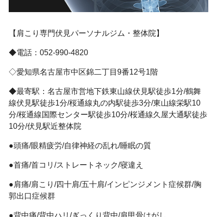
【肩こり専門伏見パーソナルジム・整体院】
◆電話：052-990-4820
◇愛知県名古屋市中区錦二丁目9番12号1階
◆最寄駅：名古屋市営地下鉄東山線伏見駅徒歩1分/鶴舞
線伏見駅徒歩1分/桜通線丸の内駅徒歩3分/東山線栄駅10
分/桜通線国際センター駅徒歩10分/桜通線久屋大通駅徒歩
10分/伏見駅近整体院
●頭痛/眼精疲労/自律神経の乱れ/睡眠の質
●首痛/首コリ/ストレートネック/寝違え
●肩痛/肩こり/四十肩/五十肩/インピンジメント症候群/胸
郭出口症候群
●背中痛/背中ハリ/ぎっくり背中/肩甲骨はがし