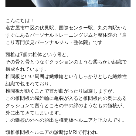
こんにちは！
名古屋市中区の伏見駅、国際センター駅、丸の内駅から
すぐにあるパーソナルトレーニングジムと整体院の『肩
こり専門伏見パーソナルジム・整体院』です！
頸椎は7個の椎体という骨と、
その骨と骨とつなぐクッションのような柔らかい組織で
構成されています。
椎間板といい周囲は繊維輪というしっかりとした繊維性
組織で包まれており、
椎間板が動くことで首が曲がったり回旋しますが、
この椎間板の繊維輪に亀裂が入ると椎間板内の奥にある
クッションで言うところの中の綿のようなもの髄核が、
外に出てきてしまいます。
この髄核の外への脱出を椎間板ヘルニアと呼ぶんです。
頸椎椎間板ヘルニアの診断はMRIで行われ、