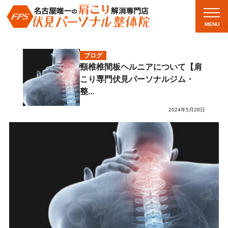
MENU
ブログ
頸椎椎間板ヘルニアについて【肩
こり専門伏見パーソナルジム・
整...
2024年5月28日