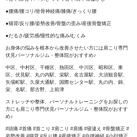
●腰痛/腰コリ/坐骨神経痛/膝痛/ぎっくり腰
●猫背/反り腰/姿勢改善/骨盤の歪み/産後骨盤矯正
●だるさ/疲労感/慢性的な痛み/むくみ
お身体の悩みを根本から改善させたい方には肩こり専門
伏見パーソナルジム・整体院がおすすめ♪
中区、中村区、千種区、熱田区、中川区、昭和区、東
区、伏見駅、丸の内駅、栄駅、名古屋駅、大須観音駅、
矢場町駅、久屋大通駅、国際センター駅、丸の内、錦、
栄、名駅、那古野、上前津
ストレッチや整体、パーソナルトレーニングをお探しの
方にも肩こり専門伏見パーソナルジム・整体院がおすす
め♪
#頭痛 #首痛 #首こり #肩こり #肩痛 #寝違え #骨盤矯正 #
姿勢改善 #猫背 #反り腰 #産後矯正 #自律神経 #小顔矯正