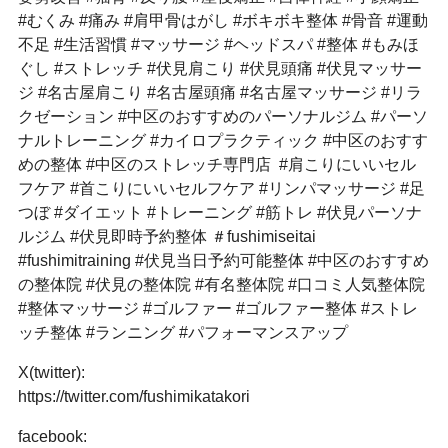
#むくみ #痛み #肩甲骨はがし #ボキボキ整体 #骨音 #運動
不足 #生活習慣 #マッサージ #ヘッドスパ #整体 #もみほ
ぐし #ストレッチ #伏見肩こり #伏見頭痛 #伏見マッサー
ジ #名古屋肩こり #名古屋頭痛 #名古屋マッサージ #リラ
クゼーション #中区のおすすめのパーソナルジム #パーソ
ナルトレーニング #カイロプラクティック #中区のおすす
めの整体 #中区のストレッチ専門店 #肩こりにいいセル
フケア #首こりにいいセルフケア #リンパマッサージ #足
つぼ #ダイエット #トレーニング #筋トレ #伏見パーソナ
ルジム #伏見即時予約整体 ＃fushimiseitai
#fushimitraining #伏見当日予約可能整体 #中区のおすすめ
の整体院 #伏見の整体院 #有名整体院 #口コミ人気整体院
#整体マッサージ #ゴルファー #ゴルファー整体 #ストレ
ッチ整体 #ランニング #パフォーマンスアップ
X(twitter):
https://twitter.com/fushimikatakori
facebook: