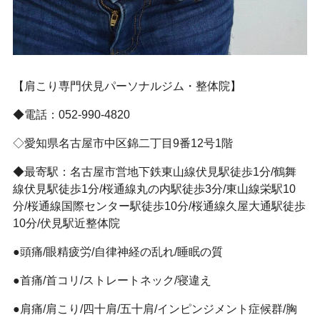
【肩こり専門伏見パーソナルジム・整体院】
◆電話：052-990-4820
◇愛知県名古屋市中区錦二丁目9番12号1階
◆最寄駅：名古屋市営地下鉄東山線伏見駅徒歩1分/鶴舞
線伏見駅徒歩1分/桜通線丸の内駅徒歩3分/東山線栄駅10
分/桜通線国際センター駅徒歩10分/桜通線久屋大通駅徒歩
10分/伏見駅近整体院
●頭痛/眼精疲労/自律神経の乱れ/睡眠の質
●首痛/首コリ/ストレートネック/寝違え
●肩痛/肩こり/四十肩/五十肩/インピンジメント症候群/胸