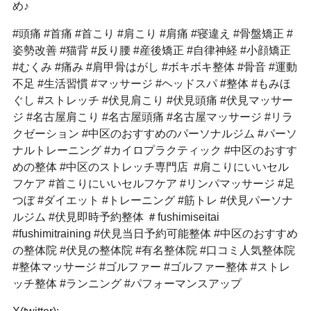
め♪
#頭痛 #首痛 #首こり #肩こり #肩痛 #寝違え #骨盤矯正 #
姿勢改善 #猫背 #反り腰 #産後矯正 #自律神経 #小顔矯正
#むくみ #痛み #肩甲骨はがし #ボキボキ整体 #骨音 #運動
不足 #生活習慣 #マッサージ #ヘッドスパ #整体 #もみほ
ぐし #ストレッチ #伏見肩こり #伏見頭痛 #伏見マッサー
ジ #名古屋肩こり #名古屋頭痛 #名古屋マッサージ #リラ
クゼーション #中区のおすすめのパーソナルジム #パーソ
ナルトレーニング #カイロプラクティック #中区のおすす
めの整体 #中区のストレッチ専門店 #肩こりにいいセル
フケア #首こりにいいセルフケア #リンパマッサージ #足
つぼ #ダイエット #トレーニング #筋トレ #伏見パーソナ
ルジム #伏見即時予約整体 ＃fushimiseitai
#fushimitraining #伏見当日予約可能整体 #中区のおすすめ
の整体院 #伏見の整体院 #有名整体院 #口コミ人気整体院
#整体マッサージ #ゴルファー #ゴルファー整体 #ストレ
ッチ整体 #ランニング #パフォーマンスアップ