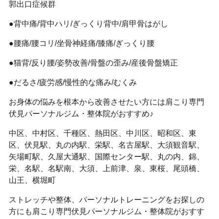
郭出口症候群
●背中痛/背中ハリ/ぎっくり背中/肩甲骨はがし
●腰痛/腰コリ/坐骨神経痛/膝痛/ぎっくり腰
●猫背/反り腰/姿勢改善/骨盤の歪み/産後骨盤矯正
●だるさ/疲労感/慢性的な痛み/むくみ
お身体の悩みを根本から改善させたい方には肩こり専門
伏見パーソナルジム・整体院がおすすめ♪
中区、中村区、千種区、熱田区、中川区、昭和区、東
区、伏見駅、丸の内駅、栄駅、名古屋駅、大須観音駅、
矢場町駅、久屋大通駅、国際センター駅、丸の内、錦、
栄、名駅、名駅南、大須、上前津、泉、東桜、尾頭橋、
山王、横堀町
ストレッチや整体、パーソナルトレーニングをお探しの
方にも肩こり専門伏見パーソナルジム・整体院がおすす