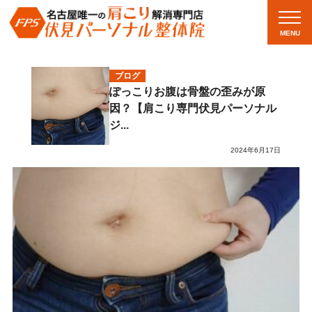
MENU
ブログ
ぽっこりお腹は骨盤の歪みが原
因？【肩こり専門伏見パーソナル
ジ...
2024年6月17日