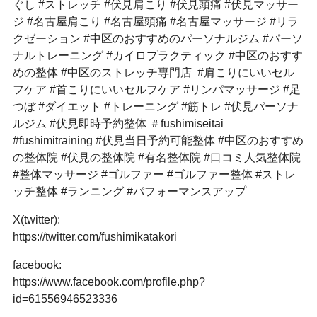
ぐし #ストレッチ #伏見肩こり #伏見頭痛 #伏見マッサー
ジ #名古屋肩こり #名古屋頭痛 #名古屋マッサージ #リラ
クゼーション #中区のおすすめのパーソナルジム #パーソ
ナルトレーニング #カイロプラクティック #中区のおすす
めの整体 #中区のストレッチ専門店 #肩こりにいいセル
フケア #首こりにいいセルフケア #リンパマッサージ #足
つぼ #ダイエット #トレーニング #筋トレ #伏見パーソナ
ルジム #伏見即時予約整体 ＃fushimiseitai
#fushimitraining #伏見当日予約可能整体 #中区のおすすめ
の整体院 #伏見の整体院 #有名整体院 #口コミ人気整体院
#整体マッサージ #ゴルファー #ゴルファー整体 #ストレ
ッチ整体 #ランニング #パフォーマンスアップ
X(twitter):
https://twitter.com/fushimikatakori
facebook:
https://www.facebook.com/profile.php?
id=61556946523336