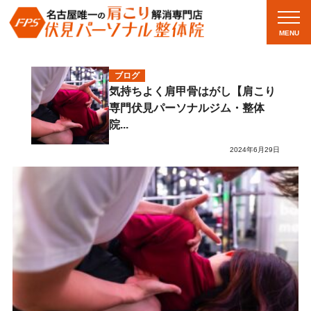
MENU
ブログ
気持ちよく肩甲骨はがし【肩こり
専門伏見パーソナルジム・整体
院...
2024年6月29日