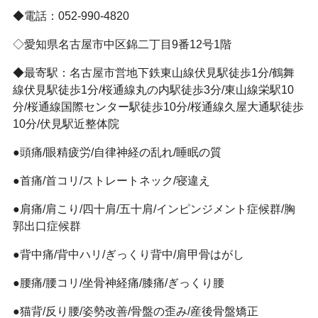
◆電話：052-990-4820
◇愛知県名古屋市中区錦二丁目9番12号1階
◆最寄駅：名古屋市営地下鉄東山線伏見駅徒歩1分/鶴舞
線伏見駅徒歩1分/桜通線丸の内駅徒歩3分/東山線栄駅10
分/桜通線国際センター駅徒歩10分/桜通線久屋大通駅徒歩
10分/伏見駅近整体院
●頭痛/眼精疲労/自律神経の乱れ/睡眠の質
●首痛/首コリ/ストレートネック/寝違え
●肩痛/肩こり/四十肩/五十肩/インピンジメント症候群/胸
郭出口症候群
●背中痛/背中ハリ/ぎっくり背中/肩甲骨はがし
●腰痛/腰コリ/坐骨神経痛/膝痛/ぎっくり腰
●猫背/反り腰/姿勢改善/骨盤の歪み/産後骨盤矯正