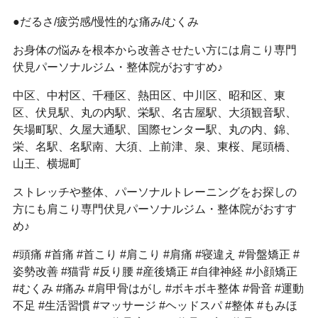
●だるさ/疲労感/慢性的な痛み/むくみ
お身体の悩みを根本から改善させたい方には肩こり専門
伏見パーソナルジム・整体院がおすすめ♪
中区、中村区、千種区、熱田区、中川区、昭和区、東
区、伏見駅、丸の内駅、栄駅、名古屋駅、大須観音駅、
矢場町駅、久屋大通駅、国際センター駅、丸の内、錦、
栄、名駅、名駅南、大須、上前津、泉、東桜、尾頭橋、
山王、横堀町
ストレッチや整体、パーソナルトレーニングをお探しの
方にも肩こり専門伏見パーソナルジム・整体院がおすす
め♪
#頭痛 #首痛 #首こり #肩こり #肩痛 #寝違え #骨盤矯正 #
姿勢改善 #猫背 #反り腰 #産後矯正 #自律神経 #小顔矯正
#むくみ #痛み #肩甲骨はがし #ボキボキ整体 #骨音 #運動
不足 #生活習慣 #マッサージ #ヘッドスパ #整体 #もみほ